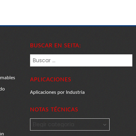
BUSCAR EN SEITA:
Buscar:
amables
APLICACIONES
ido
Aplicaciones por Industria
NOTAS TÉCNICAS
NOTAS
TÉCNICAS
ón