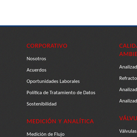
CORPORATIVO
CALID
AMBI
Nosotros
Analiza
Acuerdos
Refract
Oportunidades Laborales
Analiza
Política de Tratamiento de Datos
Analiza
Sostenibilidad
VÁLVU
MEDICIÓN Y ANALÍTICA
Válvulas
Medición de Flujo