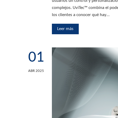
usuarios un control y personalizaci
complejos. UviTec™ combina el poder d
los clientes a conocer qué hay…
Leer más
01
ABR 2025